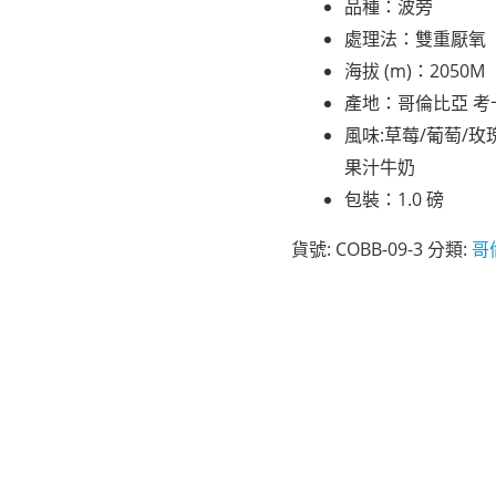
品種：波旁
處理法：雙重厭氧
海拔 (m)：2050M
產地：哥倫比亞 考
風味:草莓/葡萄/玫
果汁牛奶
包裝：1.0 磅
貨號:
COBB-09-3
分類:
哥