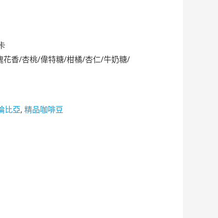
卡
瑰花香/杏桃/偉特糖/柑橘/杏仁/牛奶糖/
倫比亞
,
精品咖啡豆