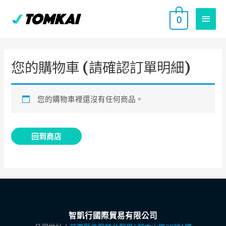
跳
主
0
至
要
主
要
選
內
您的購物車 (請確認訂單明細)
單
容
您的購物車裡還沒有任何商品。
回到商店
智凱行國際貿易有限公司