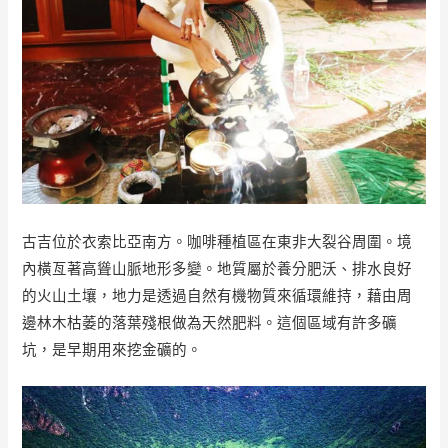
古吉位於衣索比亞南方。咖啡種植區在東非大裂谷周圍。境
內橫亙著高聳山脈地形多變。地質屬於養分肥沃、排水良好
的火山土壤，地力是透過自然有機物質來循環維持，藉由周
邊林木枯萎的落葉殘根做為天然肥料。這個區域有許多礦
坑，是早期用來挖金礦的。