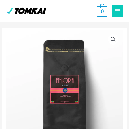
跳
主
0
至
要
主
要
選
內
單
容