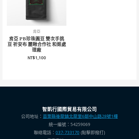
肯亞
肯亞 PB珍珠圓豆 雙次手挑
豆 祈安布 麗瞅合作社 和姬處
理廠
NT$
1,100
智凱行國際貿易有限公司
公司地址：
苗栗縣後龍鎮北龍里6鄰中山路28號1樓
統一編號：54259069
聯絡電話：
037-733170
(點擊即撥打)