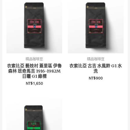
精品咖啡豆
精品咖啡豆
衣索比亞 藝妓村 蓋里區 伊魯
衣索比亞 古吉 水風鈴 G1 水
森林 班奇馬吉 1916-1982M
洗
日曬 G1 綠標
NT$
900
NT$
1,650