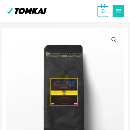
跳
主
0
至
要
主
要
選
內
單
容