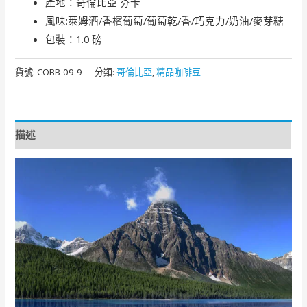
產地：哥倫比亞 芬卡
風味:萊姆酒/香檳葡萄/葡萄乾/香/巧克力/奶油/麥芽糖
包裝：1.0 磅
貨號:
COBB-09-9
分類:
哥倫比亞
,
精品咖啡豆
描述