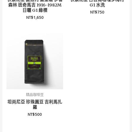
森林 班奇馬吉 1916-1982M
G1 水洗
日曬 G1 綠標
NT$
750
NT$
1,650
精品咖啡豆
坦尚尼亞 珍珠圓豆 吉利馬扎
羅
NT$
500