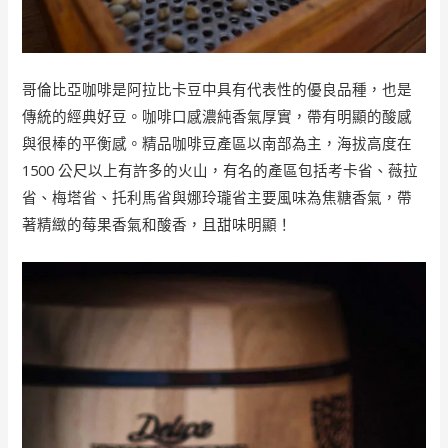
哥倫比亞咖啡是阿拉比卡豆中具有代表性的優良品種，也是
傳統的經典好豆。咖啡口感濃純香氣厚實，帶有明顯的酸感
與很棒的平衡感。精品咖啡豆產區以南部為主，海拔高度在
1500 公尺以上有許多的火山，有名的產區包括考卡省、薇拉
省、梅塔省、托利馬省與娜玲瓏省主要風味為焦糖香氣，帶
著精緻的莓果香氣和酸香，且甜味明顯！