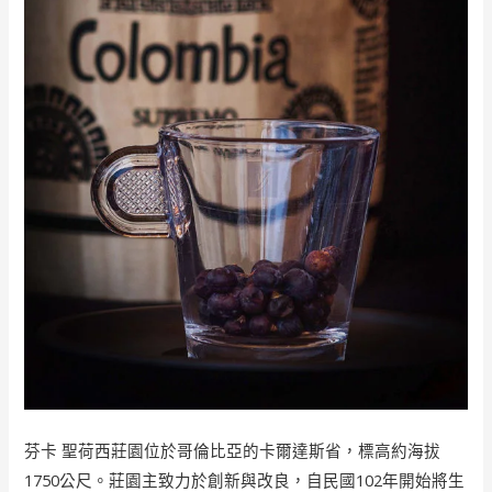
芬卡 聖荷西莊園位於哥倫比亞的卡爾達斯省，標高約海拔
1750公尺。莊園主致力於創新與改良，自民國102年開始將生