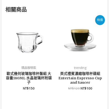
相關商品
原
目
特價
始
前
價
價
格：
格：
NT$120。
NT$100。
精品咖啡區
trending
歐式幾何玻璃咖啡杯盤組 大
英式禮賓濃縮咖啡杯碟組
容量180ML 水晶玻璃杯附碟
Entertain Espresso Cup
子
and Saucer
NT$
150
NT$
120
NT$
100