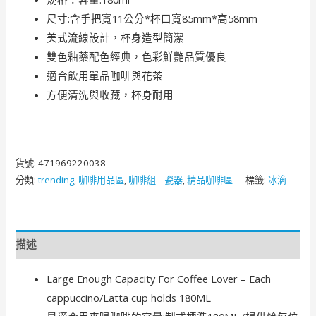
尺寸:含手把寬11公分*杯口寬85mm*高58mm
美式流線設計，杯身造型簡潔
雙色釉藥配色經典，色彩鮮艷品質優良
適合飲用單品咖啡與花茶
方便清洗與收藏，杯身耐用
貨號:
471969220038
分類:
trending
,
咖啡用品區
,
咖啡組---瓷器
,
精品咖啡區
標籤:
冰滴
描述
Large Enough Capacity For Coffee Lover – Each
cappuccino/Latta cup holds 180ML