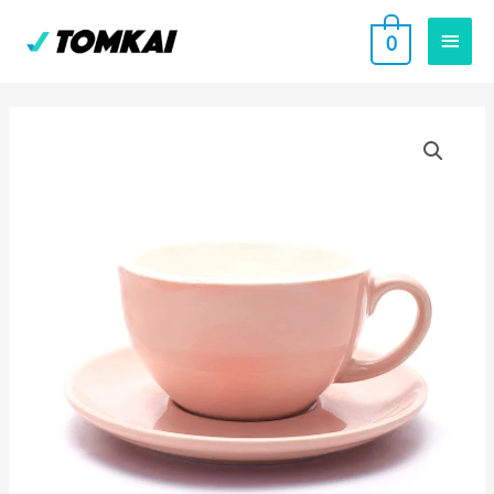
跳
主
0
至
要
主
要
選
內
單
容