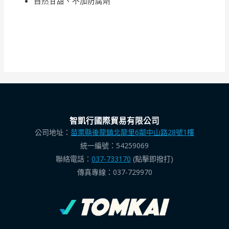
自然甘甜、不加防腐劑
智凱行國際貿易有限公司
公司地址：
苗栗縣後龍鎮北龍里6鄰中山路28號1樓
統一編號：54259069
聯絡電話：
037-733170
(點擊即撥打)
傳真專線：037-729970