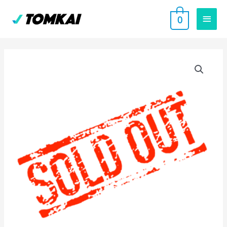
跳
主
0
至
要
主
要
選
內
單
容