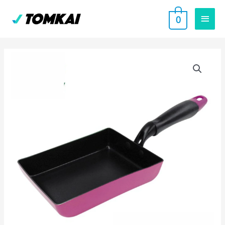
跳
主
0
至
要
主
要
選
價
內
單
容
格
範
圍：
NT$500
到
NT$700