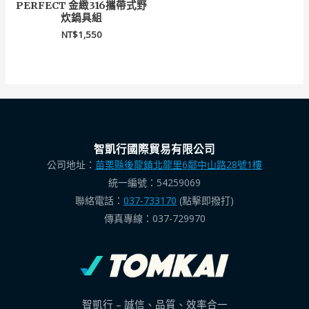
PERFECT 金緻316攜帶式野
炊鍋具組
NT$
1,550
智凱行國際貿易有限公司
公司地址：
苗栗縣後龍鎮北龍里6鄰中山路28號1樓
統一編號：54259069
聯絡電話：
037-733170
(點擊即撥打)
傳真專線：037-729970
智凱行 – 誠信、品質、效率合一