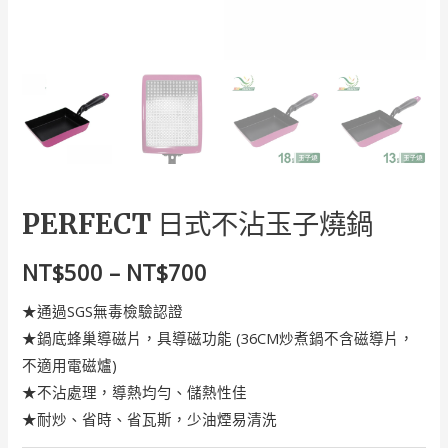
PERFECT 日式不沾玉子燒鍋
NT$
500
–
NT$
700
★通過SGS無毒檢驗認證
★鍋底蜂巢導磁片，具導磁功能 (36CM炒煮鍋不含磁導片，
不適用電磁爐)
★不沾處理，導熱均勻、儲熱性佳
★耐炒、省時、省瓦斯，少油煙易清洗