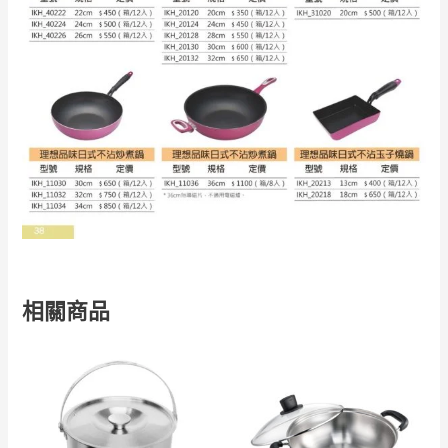
相關商品
價
價
格
格
範
範
圍：
圍：
NT$800
NT$1,50
到
到