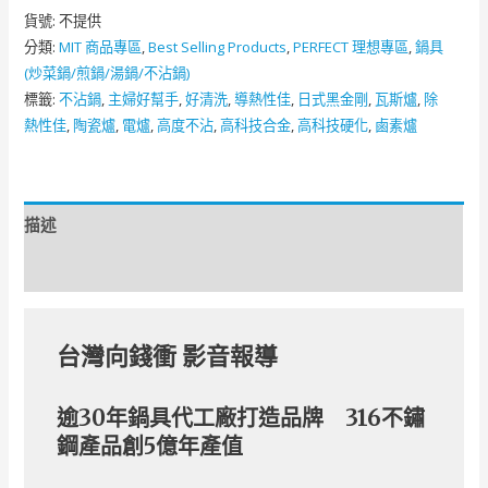
貨號:
不提供
分類:
MIT 商品專區
,
Best Selling Products​​
,
PERFECT 理想專區
,
鍋具
(炒菜鍋/煎鍋/湯鍋/不沾鍋)
標籤:
不沾鍋
,
主婦好幫手
,
好清洗
,
導熱性佳
,
日式黑金剛
,
瓦斯爐
,
除
熱性佳
,
陶瓷爐
,
電爐
,
高度不沾
,
高科技合金
,
高科技硬化
,
鹵素爐
描述
額外資訊
台灣向錢衝 影音報導
逾30年鍋具代工廠打造品牌 316不鏽
鋼產品創5億年產值