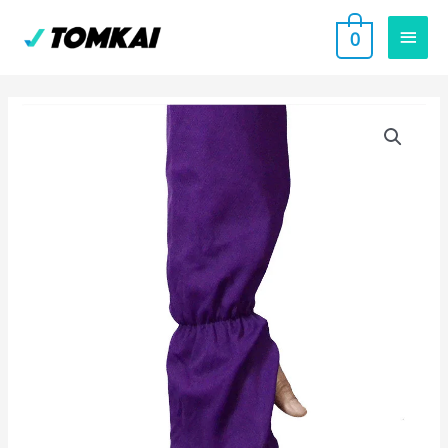
跳
主
0
至
要
主
要
選
內
單
容