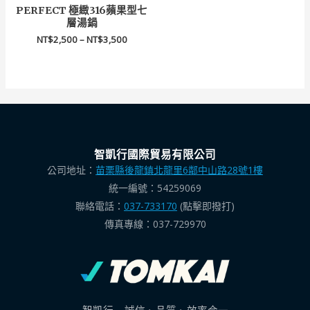
PERFECT 極緻316蘋果型七
層湯鍋
NT$
2,500
–
NT$
3,500
智凱行國際貿易有限公司
公司地址：
苗栗縣後龍鎮北龍里6鄰中山路28號1樓
統一編號：54259069
聯絡電話：
037-733170
(點擊即撥打)
傳真專線：037-729970