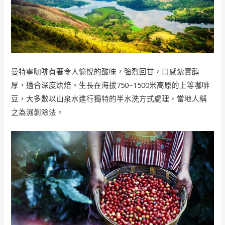
曼特寧咖啡有著令人愉悅的酸味，強烈回甘，口感紮實醇
厚，適合深度烘焙。生長在海拔750~1500米高原的上等咖啡
豆，大多數以山泉水進行獨特的半水洗方式處理，當地人稱
之為濕剝除法。