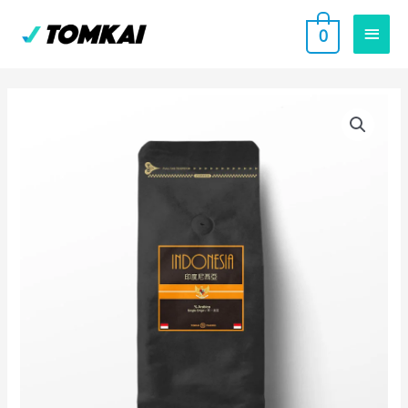
跳
主
0
至
要
主
要
選
內
單
容