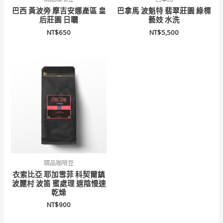
巴西 黃波旁 摩吉安娜產區 皇
巴拿馬 波魁特 翡翠莊園 綠標
后莊園 日曬
藝妓 水洗
NT$
650
NT$
5,500
精品咖啡豆
衣索比亞 耶加雪菲 科契爾鎮
波麗村 波笛 蜜處理 遮陰慢速
乾燥
NT$
900