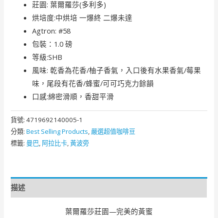
莊園: 葉爾羅莎(多利多)
烘培度:中烘培 一爆終 二爆未達
Agtron: #58
包裝：1.0 磅
等級:SHB
風味: 乾香為花香/柚子香氣，入口後有水果香氣/莓果
味，尾段有花香/蜂蜜/可可巧克力餘韻
口感:綿密滑順，香甜平滑
貨號:
4719692140005-1
分類:
Best Selling Products​​
,
嚴選超值咖啡豆
標籤:
曼巴
,
阿拉比卡
,
黃波旁
描述
葉爾羅莎莊園—完美的黃蜜