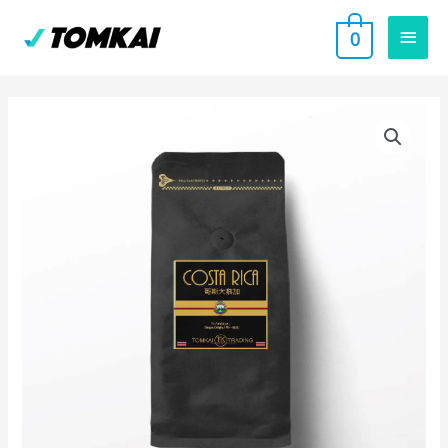
跳
主
0
至
要
主
要
選
內
單
容